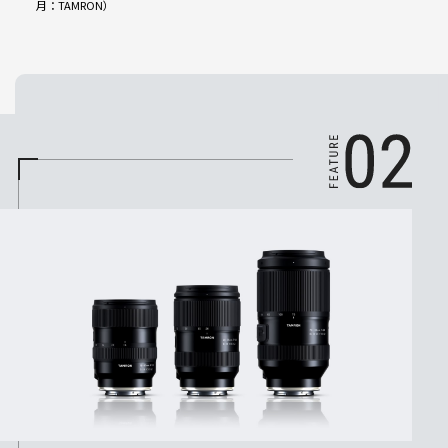
月：TAMRON）