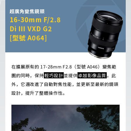
超廣角變焦鏡頭
16-30mm F/2.8
Di III VXD G2
[型號 A064]
在擴展原有的 17-28mm F2.8（型號 A046）變焦範
圍的同時，保持
輕巧設計
並提供
卓越影像品質
。此
外，它還改進了自動對焦性能，並更新至最新的鏡頭
設計，提升了整體操作性。