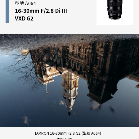
型號 A064
16-30mm F/2.8 Di III
VXD G2
TAMRON 16-30mm F2.8 G2 (型號 A064)