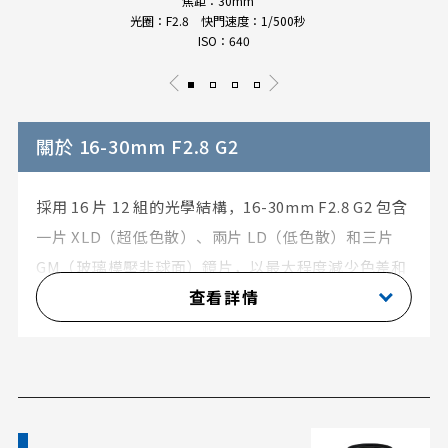
焦距：30mm
光圈：F2.8 快門速度：1/500秒
ISO：640
關於 16-30mm F2.8 G2
採用 16 片 12 組的光學結構，16-30mm F2.8 G2 包含
一片 XLD（超低色散）、兩片 LD（低色散）和三片
GM（玻璃模壓非球面）鏡片，以最大程度減少色差和
查看詳情
其他各種像差。此設計在整個變焦範圍內提供銳利、
高解析度的影像，即使在風景（星空）或建築攝影中
也能捕捉最細微的細節。 另一特色是由 F2.8 大光圈產
生的夢幻散景。主體前後的自然散景增強了主體的銳
利度，使即使在近距離攝影中也能創造出令人印象深
刻的影像。大光圈還能在低光環境下拍攝，而無需過