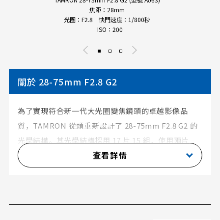
焦距：28mm
光圈：F2.8 快門速度：1/800秒
ISO：200
關於 28-75mm F2.8 G2
為了實現符合新一代大光圈變焦鏡頭的卓越影像品
質，TAMRON 從頭重新設計了 28-75mm F2.8 G2 的
光學結構。其光學結構採用 17 片 15 組，使用兩片
查看詳情
LD（低色散）和兩片 GM（玻璃模壓非球面）鏡片，
以最佳排列方式最大程度減少光學像差。該鏡頭在所
有焦距下均展現出色的解析力，同時提供大光圈鏡頭
特有的柔和且美麗的散景效果。與第一代 28-75mm
F2.8 相比，影像品質顯著提升。28-75mm F2.8 G2 保