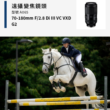
遠攝變焦鏡頭
持輕巧的尺寸，同時在整個變焦範圍內實現了顯著的
解析度和整體性能提升。這款新型標準變焦鏡頭適用
型號 A065
70-180mm F/2.8 Di III VC VXD
於街頭攝影、人像、風景以及家庭度假等各種攝影場
G2
景。