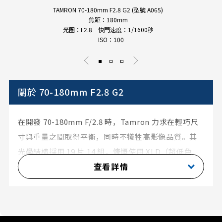
TAMRON 70-180mm F2.8 G2 (型號 A065)
焦距：180mm
光圈：F2.8 快門速度：1/1600秒
ISO：100
關於 70-180mm F2.8 G2
在開發 70-180mm F/2.8 時，Tamron 力求在輕巧尺
寸與重量之間取得平衡，同時不犧牲高影像品質。其
光學結構採用 19 片 14 組，慷慨使用 XLD（超低色
查看詳情
散）、LD（低色散）、GM（玻璃模壓非球面）和混合
非球面鏡片，實現極高的解析力並控制從影像中心到
邊緣的像差。BBAR-G2（第二代寬頻抗反射）塗層用
於抑制逆光條件下的鬼影和眩光，以精確的對比度呈