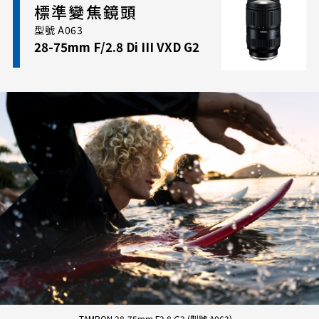
標準變焦鏡頭
高的 ISO 設置，從而在昏暗的照明條件下提供清晰、
型號 A063
無雜訊的影像。 此外，BBAR-G2（第二代寬頻抗反
28-75mm F/2.8 Di III VXD G2
射）塗層減少了逆光情況下的鬼影和眩光，提供清
晰、銳利的影像。
TAMRON 28-75mm F2.8 G2 (型號 A063)