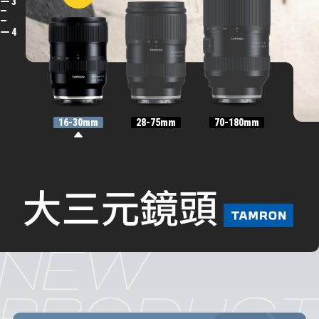
3
4
16-30mm
28-75mm
70-180mm