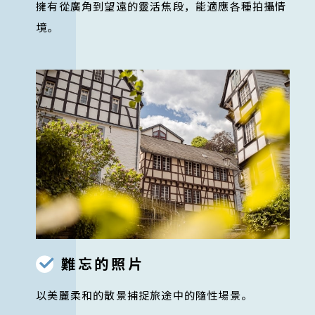
擁有從廣角到望遠的靈活焦段，能適應各種拍攝情
境。
難忘的照片
以美麗柔和的散景捕捉旅途中的隨性場景。