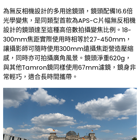
為無反相機設計的多用途鏡頭，鏡頭配備16.6倍
光學變焦，是同類型首款為APS-C片幅無反相機
設計的鏡頭達至這種高倍數拍攝變焦比例。18-
300mm焦距實際使用時相等於27-450mm，
讓攝影師可隨時使用300mm遠攝焦距營造壓縮
感，同時亦可拍攝廣角風景。鏡頭淨重620g，
與其他Tamron鏡同樣使用67mm濾鏡，鏡身非
常輕巧，適合長時間攜帶。