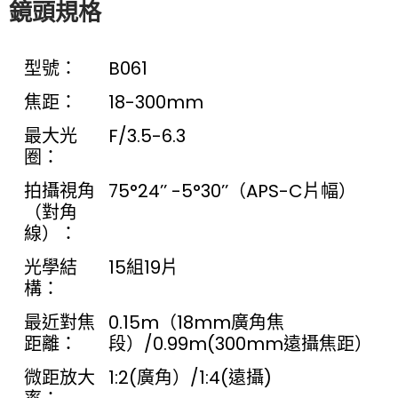
鏡頭規格
型號：
B061
焦距：
18-300mm
最大光
F/3.5-6.3
圈：
拍攝視角
75°24’’ -5°30’’（APS-C片幅）
（對角
線）：
光學結
15組19片
構：
最近對焦
0.15m（18mm廣角焦
距離：
段）/0.99m(300mm遠攝焦距）
微距放大
1:2(廣角）/1:4(遠攝)