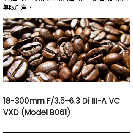
無限創意。
18-300mm F/3.5-6.3 Di III-A VC
VXD (Model B061)