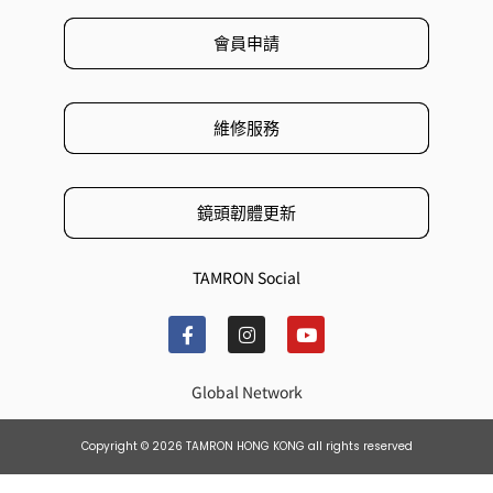
會員申請
維修服務
鏡頭韌體更新
TAMRON Social
Global Network
Copyright © 2026 TAMRON HONG KONG all rights reserved