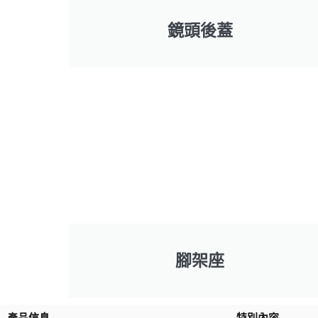
鏡頭後蓋
腳架座
產品信息
特別內容