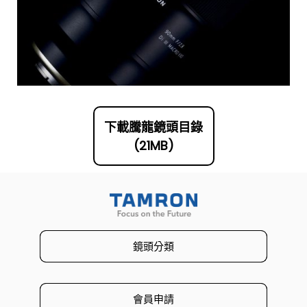
下載騰龍鏡頭目錄
(21MB)
鏡頭分類
會員申請