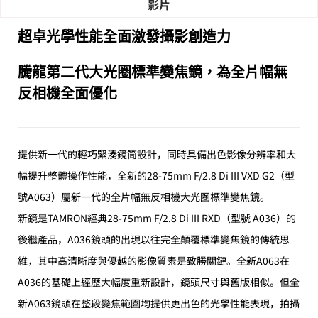
影片
超卓光學性能全面激發攝影創造力
騰龍第二代大光圈標準變焦鏡，為全片幅無
反相機全面優化
提供新一代的輕巧緊湊鏡筒設計，同時具備出色影像分辨率和大
幅提升整體操作性能，全新的28-75mm F/2.8 Di III VXD G2（型
號A063）屬新一代的全片幅無反相機大光圈標準變焦鏡。
新鏡是TAMRON經典28-75mm F/2.8 Di III RXD（型號 A036）的
後繼產品，A036鏡頭的出現以往完全顛覆標準變焦鏡的傳統思
維，其中高清晰度與優越的影像質素是致勝關鍵。全新A063在
A036的基礎上經歷大幅度重新設計，鏡頭尺寸與舊版相似。但全
新A063鏡頭在整段變焦範圍均提供更出色的光學性能表現，拍攝