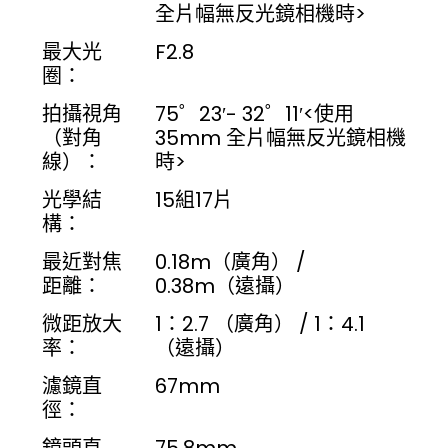
全片幅無反光鏡相機時>
最大光
F2.8
圈：
拍攝視角
75゜23′- 32゜11′<使用
（對角
35mm 全片幅無反光鏡相機
線）：
時>
光學結
15組17片
構：
最近對焦
0.18m（廣角） /
距離：
0.38m（遠攝）
微距放大
1：2.7 （廣角） / 1：4.1
率：
（遠攝）
濾鏡直
67mm
徑：