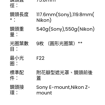
鏡頭直
75.8mm
徑：
鏡頭長度
117.6mm(Sony),119.8mm(
*：
Nikon)
鏡頭重
540g(Sony),550g(Nikon)
量：
光圈葉數
9枚 （圓形光圈葉）**
目：
最小光
F22
圈：
標準配
附花瓣型遮光罩、鏡頭前後
件：
蓋
鏡頭接
Sony E-mount,Nikon Z-
環：
mount