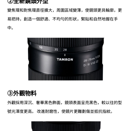
②全新鏡頭外型
變焦環和對焦環直徑擴大，周圍區域變薄，使鏡頭更具輪廓，更
易把持，創造一個舒適、不均勻的形狀，緊貼和自然地握在手
中。
③外觀物料
外觀採用深沉、奢華黑色飾面，鏡頭表面呈亮黑色，較以往的型
號光澤度更高。 改進耐磨性，使鏡片更難劃傷並抵抗指紋。