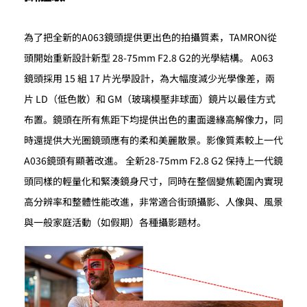
為了把全新的A063鏡頭提供更出色的拍攝質素，TAMRON從
頭開始重新設計新型 28-75mm F2.8 G2的光學結構。 A063
鏡頭採用 15 組 17 片光學設計，為大幅度減少光學像差，兩
片 LD（低色散）和 GM（玻璃模壓非球面）鏡片以最佳方式
布置。鏡頭在所有焦距下均提供出色的畫面邊緣高解像力，同
時還提供大光圈鏡頭應有的柔和美麗散景。影像質素較上一代
A036鏡頭有顯著改進。 全新28-75mm F2.8 G2 保持上一代鏡
頭同樣的輕量化和緊湊鏡身尺寸，同時在整個變焦範圍內實現
高分辨率和整體性能改進，非常適合街頭攝影、人像與、風景
與一般家庭活動（如假期）各種攝影題材。