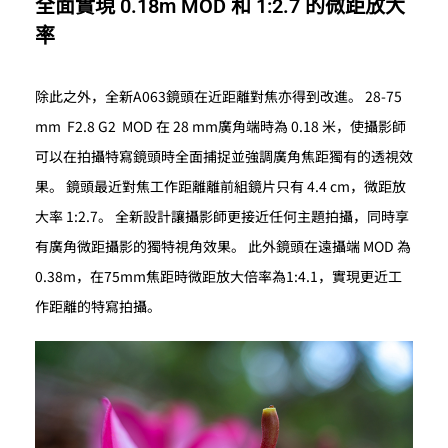
全面實現 0.18m MOD 和 1:2.7 的微距放大
率
除此之外，全新A063鏡頭在近距離對焦亦得到改進。 28-75
mm F2.8 G2 MOD 在 28 mm廣角端時為 0.18 米，使攝影師
可以在拍攝特寫鏡頭時全面捕捉並強調廣角焦距獨有的透視效
果。 鏡頭最近對焦工作距離離前組鏡片只有 4.4 cm，微距放
大率 1:2.7。 全新設計讓攝影師更接近任何主題拍攝，同時享
有廣角微距攝影的獨特視角效果。 此外鏡頭在遠攝端 MOD 為
0.38m，在75mm焦距時微距放大倍率為1:4.1，實現更近工
作距離的特寫拍攝。