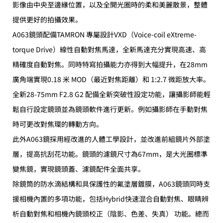
影像由中央至邊緣位置，以及全開光圈時的柔和美麗散景，整體
提供更好的拍攝效果。
A063鏡頭配備TAMRON 專屬設計VXD（Voice-coil eXtreme-
torque Drive）線性自動對焦馬達，全新馬達充分實現高速、高
精確度自動對焦。同時特寫拍攝能力亦得到大幅提升，在28mm
廣角端實現0.18 米 MOD（最近對焦距離）和 1:2.7 微距放大率。
全新28-75mm F2.8 G2 配備全新突破性設定功能，讓攝影師能輕
鬆自行設定鏡頭並為鏡頭軟件進行更新。例如攝影師在手動對焦
時可更改對焦環的轉動方向。
此外A063鏡採用經改進的人體工學設計，並改進前組鏡片外部塗
層，提高抗刮花功能。鏡頭的濾鏡尺寸為67mm，是大光圈標準
變焦鏡，實現鏡頭蓋、濾鏡配件全面共享。
除鏡筒的防水滴結構和具保護性的氟塗層鍍膜，A063鏡頭同時支
援相機內置的多項功能，包括Hybrid快速混合自動對焦、眼睛辨
析自動對焦和相機內鏡頭校正（陰影、色差、失真） 功能。總而