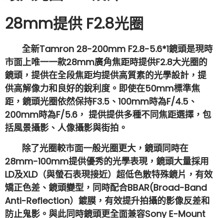
28mm提供 F2.8光圈
全新Tamron
28-200mm
F2.8-5.6*1鏡頭是現時
市面上唯一一款28mm廣角焦距時提供F2.8大光圈的
鏡頭，提供在全段焦距均提供高質素的光學設計，提
供高解像力和良好的銳利度。即使在50mm標準焦
距，鏡頭光圈依然保持F3.5、100mm時為F/4.5、
200mm時為F/5.6， 提供提供多種不同焦距選擇，包
括風景攝影、人像攝影與街拍。
除了光圈較市面一般光圈更大，鏡頭同時在
28mm-100mm提供優秀的光學表現，鏡頭大量採用
LD及XLD（與螢石表現接近）超低色散特殊鏡片，有效
矯正色差、鏡頭變型，同時配合BBAR(Broad-Band
Anti-Reflection）鍍膜，有效提升拍攝的影像反差和
防止鬼影。與此同時鏡頭更全面兼容Sony E-Mount