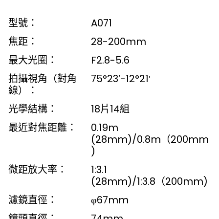
型號：
A071
焦距：
28-200mm
最大光圈：
F2.8-5.6
拍攝視角（對角
75°23’-12°21′
線）：
光學結構：
18片14組
最近對焦距離：
0.19m
(28mm)/0.8m（200mm
)
微距放大率：
1:3.1
(28mm)/1:3.8（200mm)
濾鏡直徑：
φ67mm
鏡頭直徑：
74mm