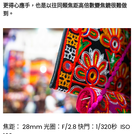
更得心應手，也是以往同類焦距高倍數變焦鏡很難做
到。
焦距： 28mm 光圈：F/2.8 快門：1/320秒 ISO