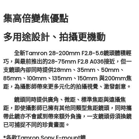
集高倍變焦優點
多用途設計、拍攝更機動
全新Tamron
28-200mm
F2.8-5.6鏡頭體積輕
巧，與最前推出的
28-75mm
F2.8 A036接近，但一
支鏡頭內卻同時提供28mm、35mm、50mm、
85mm、100mm、135mm、150mm 與200mm焦
距，為攝影師帶來更多元化的拍攝視覺、激發創意。
鏡頭同時提供廣角、微距、標準焦距與遠攝焦
距，即使攝影師已擁有其他同類型焦距鏡頭，同時攜
帶此鏡亦不會感到帶來額外負擔，一支鏡頭毋須換鏡
已可捕捉不同的珍貴畫面。
*各款Tamron Sony E-mount鏡