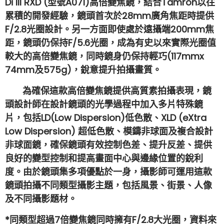
Di III RXD (
型號A071
)高倍變焦鏡，結合Tamron以往
累積的開發經驗，鏡頭首次於28mm廣角焦距時提供
F/2.8光圈設計。另一方面即使處於遠攝端200mm焦
距，鏡頭仍保持F/5.6光圈，成為有史以來實際光圈值
較大的高倍變焦鏡，同時鏡身仍保持輕巧(117mmx
74mm及575g)，銳意提升拍攝畫質。
為確保這款高倍變焦鏡提供高質素拍攝表現，鏡
頭設計師在設計鏡頭的光學過程中加入多片特殊鏡
片，包括LD(Low Dispersion)低色散、XLD (eXtra
Low Dispersion) 超低色散、模鑄非球面及複合設計
非球面鏡，確保鏡頭有效控制色差、提升反差、提供
良好的變型控制和提高畫面中心與邊緣位置的銳利
度。由於鏡頭集多項優點於一身，攝影師可運用這款
鏡頭拍攝不同類型攝影主題，包括風景、街景、人像
及不同攝影題材。
*同類型超過7倍變焦鏡同時擁有F/2.8大光圈，資料來