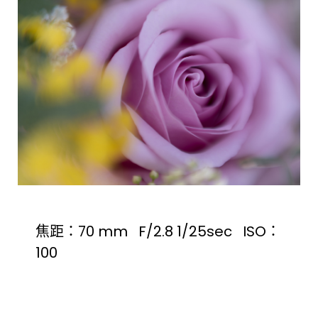
焦距：70 mm F/2.8 1/25sec ISO：
100