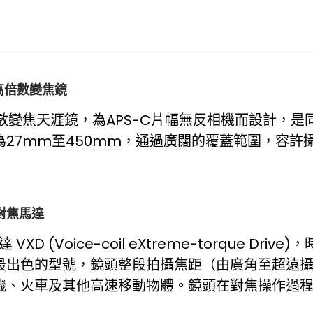
用⾼倍數變焦鏡
6倍高倍數變焦天涯鏡，為APS-C片幅無反相機而設計
27mm至450mm，通過廣闊的覆蓋範圍，容許
對焦馬達
XD (Voice-coil eXtreme-torque D
最出色的型號，鏡頭整段拍攝焦距（由廣角至超遠
機、火車及其他高速移動物體。鏡頭在對焦操作過