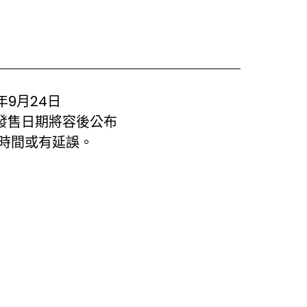
1年9月24日
nt版本發售日期將容後公布
時間或有延誤。