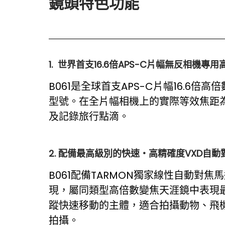
鏡頭特色功能
1. 世界⾸⽀16.6倍APS-C片幅無反相機專
B061是全球首支APS-C片幅16.
型號。在全片幅相機上的實際等效焦距為
及記錄旅行點滴。
2. 配備最⾼級別的快速・⾼精確度VXD自動
B061配備TARMON獨家線性自動對焦⾺達 V
現，屬同類型高倍數變焦天涯鏡中表現
蹤快速移動的主體，適合拍攝動物、飛
拍攝。