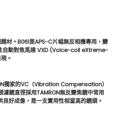
材。B061是APS-C⽚幅無反相機專⽤，變
 VXD (Voice-coil eXtreme-
表現。
C（Vibration Compensation）
濾鏡直徑採⽤TAMRON無反變焦鏡中常用
提供良好成像，是一支實⽤性相當⾼的鏡頭。