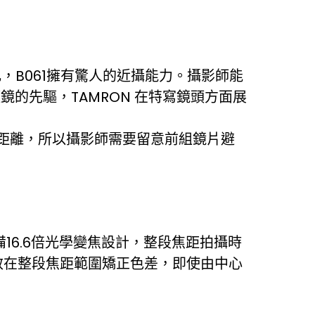
，B061擁有驚人的近攝能力。攝影師能
的先驅，TAMRON 在特寫鏡頭方面展
m距離，所以攝影師需要留意前組鏡片避
16.6倍光學變焦設計，整段焦距拍攝時
效在整段焦距範圍矯正色差，即使由中心