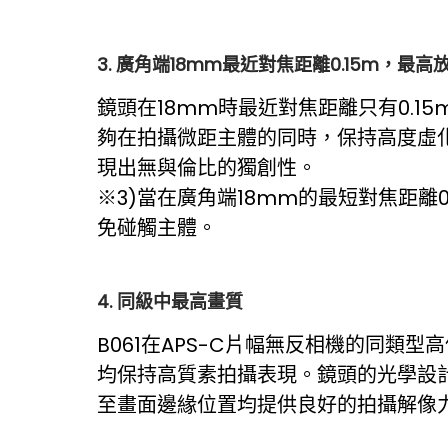
3. 廣⾓端18mm最近對焦距離0.15m，最⾼放
鏡頭在18mm時最近對焦距離只有0.15
夠在拍攝微距主體的同時，保持高度虛化
現出無與倫比的獨創性。
※3)
當在廣角端18mm的最短對焦距離
免碰觸主體。
4. 同級中最⾼畫質
B061在APS-C片幅無反相機的同類
均保持高質素拍攝表現。鏡頭的光學設
至畫面邊緣位置均提供良好的拍攝解像