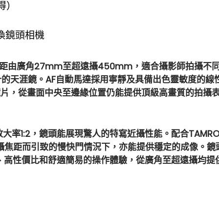
得）
反可換鏡頭相機
焦距由廣⾓27mm⾄超遠攝450mm，適合攝影師拍攝不同題
涯鏡。AF自動⾺達採⽤寧靜及具備出⾊靈敏度的線性自動對焦⾺達
殊玻璃鏡⽚，從畫⾯中央至邊緣位置仍能提供頂級⾼畫質的拍攝
率1:2，鏡頭能展現驚⼈的特寫近攝性能。配合TAMRON獨家的V
焦距而引致的慢快門情況下，亦能提供穩定的成像。鏡頭
性能、高性價比和舒適簡易的操作體驗，從廣⾓⾄超遠攝均