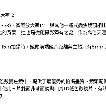
⼤率1:2
m
※3)
，微距放大率1:2。與其他一體式變焦鏡頭相比
的背景，這也是微距攝影獨有之處。作為高倍天涯鏡
0.15m拍攝時，鏡頭前端鏡片距離與主體只有5m
型高倍數變焦鏡中，提供了最優秀的拍攝畫質。鏡頭配備
計使用三片雙面非球面鏡與四片LD低色散鏡片，有
力。