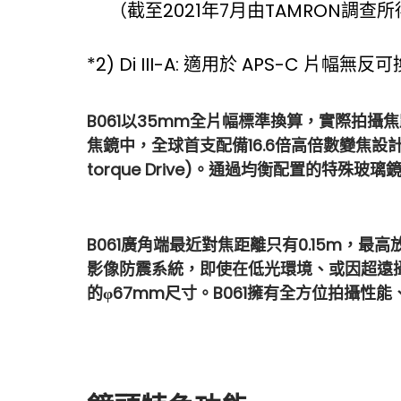
（截至2021年7月由TAMRON調查所
*2) Di III-A: 適用於 APS-C 片幅無
B061以35mm全片幅標準換算，實際拍攝
焦鏡中，全球⾸⽀配備16.6倍⾼倍數變焦設計的天
torque Drive)。通過均衡配置的特
B061廣⾓端最近對焦距離只有0.15m，最⾼放⼤
影像防震系統，即使在低光環境、或因超遠攝
的φ67mm尺寸。B061擁有全⽅位拍攝