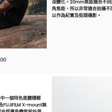
深變化。20mm焦距適合不
角焦距，所以非常適合拍攝不
以作為紀實及街頭攝影。
00
0)鏡頭其中一個特色是體積輕
FUJIFILM X-mount無
時配合超廣角變焦設計與