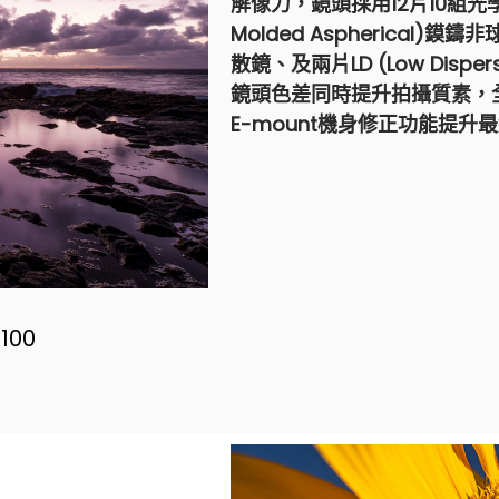
解像力，鏡頭採用12片10組光
Molded Aspherical)鏌鑄非球
散鏡、及兩片LD (Low Dis
鏡頭色差同時提升拍攝質素，
E-mount機身修正功能提
100