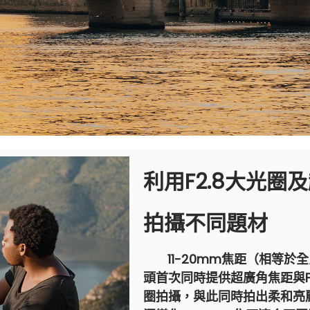
利用F2.8大光圈
拍攝不同題材
​
11-20mm焦距（相等於
頭首次同時提供超廣角焦距與F2
圈拍攝，與此同時拍出柔和亮