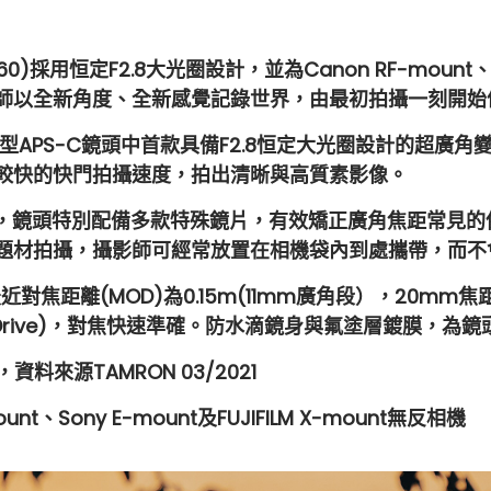
l B060)採用恒定F2.8大光圈設計，並為Canon RF-mount、So
師以全新角度、全新感覺記錄世界，由最初拍攝一刻開始
型APS-C鏡頭中首款具備F2.8恒定大光圈設計的超廣角
較快的快⾨拍攝速度，拍出清晰與⾼質素影像。
鏡頭特別配備多款特殊鏡片，有效矯正廣角焦距常見的
題材拍攝，攝影師可經常放置在相機袋內到處攜帶，而不
 B060)鏡頭最近對焦距離(MOD)為0.15m(11mm廣角段）
stepping Drive)，對焦快速準確。防水滴鏡身與氟塗層
，資料來源TAMRON 03/2021
nt、Sony E-mount及FUJIFILM X-mount無反相機