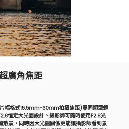
及超廣角焦距
全片幅格式16.5mm-30mm拍攝焦距)屬同類型鏡
.8恒定大光圈設計。攝影師可隨時使用F2.8光
麗散景，同時因大光圈關係更能讓攝影師看到景