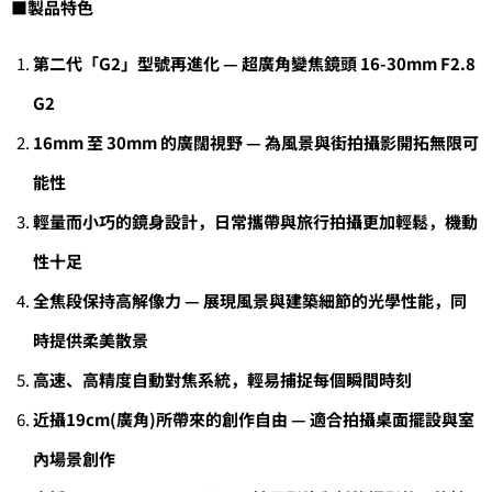
■
製品特色
第二代「G2」型號再進化 — 超廣角變焦鏡頭 16-30mm F2.8
G2
16mm
至 30mm 的廣闊視野 — 為風景與街拍攝影開拓無限可
能性
輕量而小巧的鏡身設計，日常攜帶與旅行拍攝更加輕鬆，機動
性十足
全焦段保持高解像力 — 展現風景與建築細節的光學性能，同
時提供柔美散景
高速、高精度自動對焦系統，輕易捕捉每個瞬間時刻
近攝19cm(廣角)所帶來的創作自由 — 適合拍攝桌面擺設與室
內場景創作