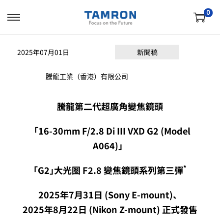
0
2025年07月01日
新聞稿
騰龍工業（香港）有限公司
騰龍第二代超廣角變焦鏡頭
「
16-30mm F/2.8 Di III VXD G2 (Model
A064)
」
*
｢G2｣大光圈 F2.8 變焦鏡頭系列第三彈
2025
年
7
月
31
日
(Sony E
-mount
)
、
2025
年
8
月
22
日
(Nikon Z
-mount
)
正式發售