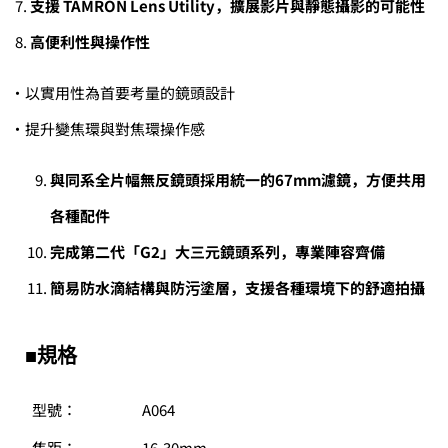
支援
TAMRON Lens Utility
，擴展影片與靜態攝影的可能性
高便利性與操作性
・以實用性為首要考量的鏡頭設計
・提升變焦環與對焦環操作感
與同系全片幅無反鏡頭採用統一的67mm濾鏡，方便共用
各種配件
完成第二代「G2」大三元鏡頭系列，專業陣容齊備
簡易防水滴結構與防
污
塗層，支援各種環境下的舒適拍
攝
■規格
型號：
A064
焦距：
16-30mm