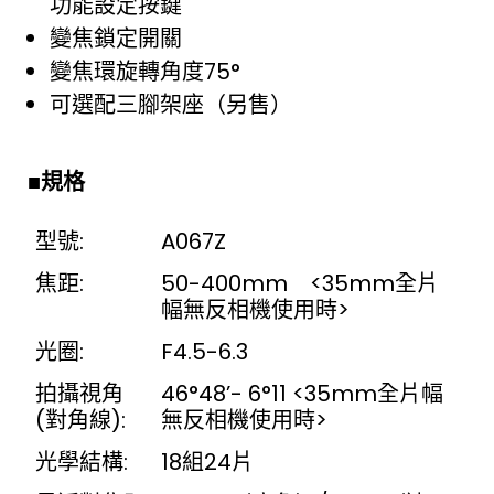
功能設定按鍵
變焦鎖定開關
變焦環旋轉角度75°
可選配三腳架座（另售）
■
規格
型號:
A067Z
焦距:
50-400mm <35mm全片
幅無反相機使用時>
光圈:
F4.5-6.3
拍攝視角
46°48’- 6°11 <35mm全片幅
(對角線):
無反相機使用時>
光學結構:
18組24片