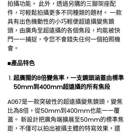
拍攝功能。 此外，透過另購的三腳架座配
件，可輕鬆拍攝更多不同種類的題材。 一款
具有出色機動性的小巧輕便超遠攝變焦鏡
頭，由廣角至超遠攝的各個焦段，均能被快
門一一捕捉，令您不會錯失任何一個拍照機
會。
■
產品特色
超廣闊的
8
倍變焦率，一支鏡頭涵蓋由標準
50mm
到
400mm
超遠攝的所有焦段
A067是一款突破性的超遠攝變焦鏡頭，變焦
比為8倍，從50mm到400mm也能一一覆
蓋。 新設計把廣角端擴展至50mm的標準焦
距，不僅可以拍出被攝主體的特寫效果，還