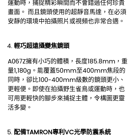
運動時，捕捉精彩瞬間而不會錯過任何珍貴
畫面。 而且鏡頭使用的超靜音馬達，在必須
安靜的環境中拍攝照片或視頻也非常合適。
輕巧超遠攝變焦鏡頭
A067Z擁有小巧的體積，長度185.8mm，重
量1,180g。能覆蓋50mm至400mm焦段的
同時，卻比100-400mm級數的鏡頭更小、
更輕便。即使在拍攝野生雀鳥或運動時，也
可用更輕快的腳步來捕捉主體，令構圖更靈
活多變。
配備
TAMRON
專利
VC
光學防震系統