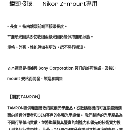
鏡頭接環:
Nikon Z-mount專用
•
長度
=
指由鏡頭前端至接環長度。
**
圓形光圈葉即使收細兩級光圈仍能保持圓形狀態。
規格、外觀、性能等如有更改，恕不另行通知。
☆
本產品是根據與
Sony Corporation
簽訂的許可協議，及按
E-
mount
規格而開發、製造和銷售
【關於
TAMRON
】
TAMRON
提供範圍廣泛的原創光學產品，從數碼相機的可互換鏡頭到
面向普通消費者和
OEM
客戶的各種光學設備。 我們製造的光學產品為
不同行業做出貢獻，並將繼續將其豐富的創造力和領先的技術實力投
入到各個行業領域。 此外，
TAMRON
充分意識到其對環境的責任，並