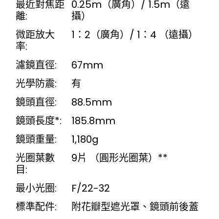
最近對焦距
0.25m（廣角）/ 1.5m（遠
離:
攝）
微距放大
1：2（廣角）/ 1：4 （遠攝）
率:
濾鏡直徑:
67mm
光學防震:
有
鏡頭直徑:
88.5mm
鏡頭長度*:
185.8mm
鏡頭重量:
1,180g
光圈葉數
9片 （圓形光圈葉）**
目:
最小光圈:
F/22-32
標準配件:
附花瓣型遮光罩、鏡頭前後蓋