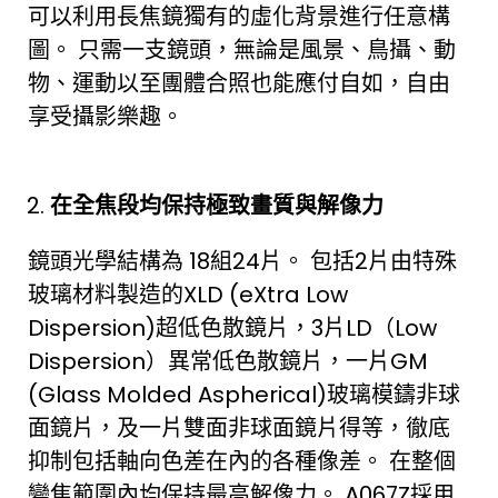
可以利用長焦鏡獨有的虛化背景進行任意構
圖。 只需一支鏡頭，無論是風景、鳥攝、動
物、運動以至團體合照也能應付自如，自由
享受攝影樂趣。
在全焦段均保持極致畫質與解像力
鏡頭光學結構為 18組24片。 包括2片由特殊
玻璃材料製造的XLD (eXtra Low
Dispersion)超低色散鏡片，3片LD（Low
Dispersion）異常低色散鏡片，一片GM
(Glass Molded Aspherical)玻璃模鑄非球
面鏡片，及一片雙面非球面鏡片得等，徹底
抑制包括軸向色差在內的各種像差。 在整個
變焦範圍內均保持最高解像力。 A067Z採用