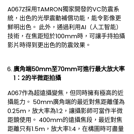
A067Z採用TAMRON獨家開發的VC防震系
統，出色的光學震動補償功能，能令影像更
鮮明出色。 此外，通過利用AI（人工智能）
技術，在焦距短於100mm時，可讓手持拍攝
影片時得到更出色的防震效果。
廣角端
50mm
至
70mm
可進行最大放大率
1
：
2
的半微距拍攝
A067作為超遠攝變焦，但同時擁有極高的近
攝能力。 50mm廣角端的最近對焦距離僅為
0.25m，放大率為1:2，讓攝影師可當作半微
距鏡使用。 400mm的遠攝焦段，最近對焦
距離只有1.5m，放大率1:4，在構圖時可盡量