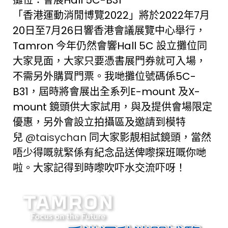
攤位：會展Hall 5C-B31
「香港運動消閒博覽2022」將於2022年7月
20日至7月26日響香港會議展覽中心舉行，
Tamron 今年仍然會響Hall 5C 設立攤位同
大家見面，大家只要憑書展門券就可入場，
不需另外購買門票。我哋攤位號碼係5C-
B31，屆時將會展出全系列E-mount 及X-
mount 鏡頭供大家試用，與及提供會場限定
優惠，另外會設立拍攝區及邀請到模特
兒
@taisychan
同大家影靚相試鏡頭，當然
唔少得嘅就緊係有紀念品送俾嚟探班嘅你哋
啦。大家記得到時嚟吹吓水交流吓呀！