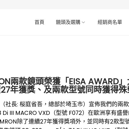
首頁
鏡頭及選購
經銷商名單
RON兩款鏡頭榮獲「EISA AWARD
27年獲獎、及兩款型號同時獲得殊
.（社長: 桜庭省吾，總部於埼玉市）宣佈我們的兩款產品，包括
.8 Di III MACRO VXD（型號 F072）在歐洲享
AMRON除了連續27年獲得獎項外，並同時有2款型