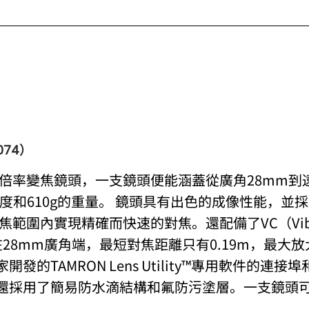
A074）
倍率變焦鏡頭，一支鏡頭便能涵蓋從廣角28mm到遠
610g的重量。 鏡頭具有出色的成像性能，並採用了VXD（Vo
範圍內實現精確而快速的對焦。還配備了VC（Vibrati
在28mm廣角端，最短對焦距離只有0.19m，最大放
發的TAMRON Lens Utility™專用軟件的
頭還採用了簡易防水滴結構和氟防污塗層。一支鏡頭