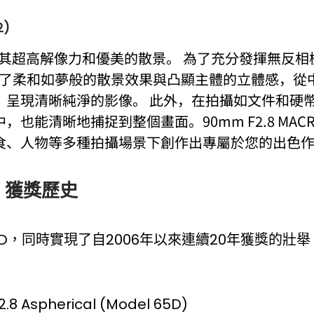
2)
超高解像力和優美的散景。 為了充分發揮無反相機的
現了柔和如夢般的散景效果與凸顯主體的立體感，從
，呈現清晰純淨的影像。 此外，在拍攝如文件和硬
也能清晰地捕捉到整個畫面。90mm F2.8 MA
食、人物等多種拍攝場景下創作出專屬於您的出色
D」獲獎歷史
ARD，同時實現了自2006年以來連續20年獲獎的壯舉
.8 Aspherical (Model 65D)