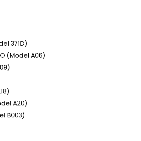
del 371D)
RO (Model A06)
09)
18)
del A20)
el B003)