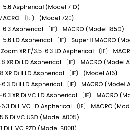
5.6 Aspherical (Model 71D)
MACRO 〔1:1〕 (Model 72E)
-6.3 Aspherical 〔IF〕 MACRO (Model 185D)
5.6 LD Aspherical 〔IF〕 Super II MACRO (Mo
Zoom XR F/3.5-6.3 LD Aspherical 〔IF〕 MAC
8 XR Di LD Aspherical 〔IF〕 MACRO (Model A
 XR Di II LD Aspherical 〔IF〕 (Model A16)
6.3 Di II LD Aspherical 〔IF〕 MACRO (Model A
6.3 XR Di VC LD Aspherical 〔IF〕 MACRO (Mo
6.3 Di II VC LD Aspherical 〔IF〕 MACRO (Mod
.6 Di VC USD (Model A005)
 Di II VC PZD (Model B008)