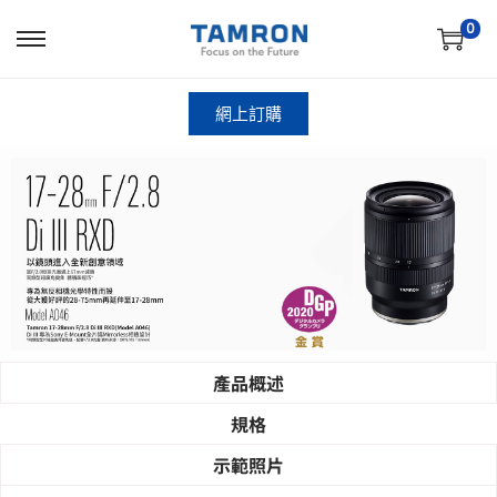
0
網上訂購
產品概述
規格
​示範照片