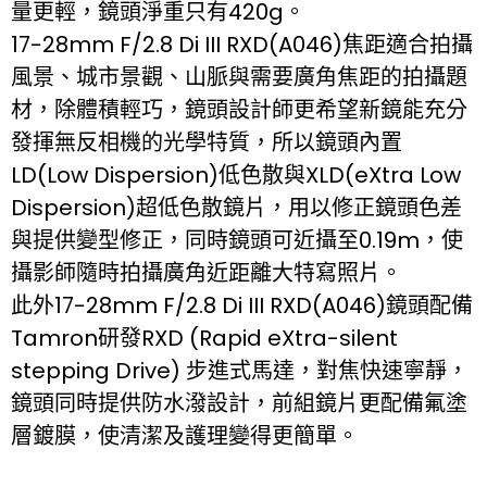
量更輕，鏡頭淨重只有420g。
17-28mm F/2.8 Di III RXD(A046)焦距適合拍攝
風景、城市景觀、山脈與需要廣角焦距的拍攝題
材，除體積輕巧，鏡頭設計師更希望新鏡能充分
發揮無反相機的光學特質，所以鏡頭內置
LD(Low Dispersion)低色散與XLD(eXtra Low
Dispersion)超低色散鏡片，用以修正鏡頭色差
與提供變型修正，同時鏡頭可近攝至0.19m，使
攝影師隨時拍攝廣角近距離大特寫照片。
此外17-28mm F/2.8 Di III RXD(A046)鏡頭配備
Tamron研發RXD (Rapid eXtra-silent
stepping Drive) 步進式馬達，對焦快速寧靜，
鏡頭同時提供防水潑設計，前組鏡片更配備氟塗
層鍍膜，使清潔及護理變得更簡單。