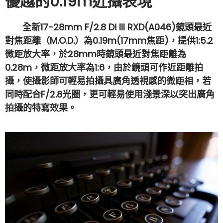
優越的0.19m近攝表現
全新17-28mm F/2.8 Di III RXD(A046)鏡頭最近
對焦距離（M.O.D.）為0.19m(17mm焦距)，提供1:5.2
微距放大率，於28mm時鏡頭最近對焦距離為
0.28m，微距放大率為1:6，由於鏡頭可作近距離拍
攝，使攝影師可輕易拍攝具廣角透視感的微距相，若
同時配合F/2.8光圈，更可輕易使用淺景深以突出廣角
拍攝的特寫效果。