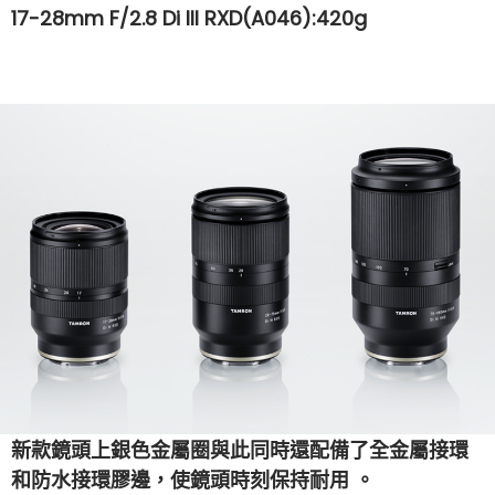
17-28mm F/2.8 Di III RXD(A046):420g
設計以攝影師為本
強調耐用與功
能雙配合
17-28mm F/2.8 Di III RXD(A046)的設計不單止
外觀現代化，鏡頭設計師還小心衡量鏡頭的耐用程
度，包括提供防水潑鏡身與氟塗層前組鏡片，此外鏡
頭亦非常強調與機身配合，包括兼容Sony機身的對焦
模式如DMF及Eye AF功能，並可透過機身更新鏡頭軟
件和提供影像色差及變型修正功能
此外，用家會發現
鏡頭變焦環採用簡潔設計，鏡頭尾部配備了Tamron
新款鏡頭上銀色金屬圈與此同時還配備了全金屬接環
和防水接環膠邊，使鏡頭時刻保持耐用
。