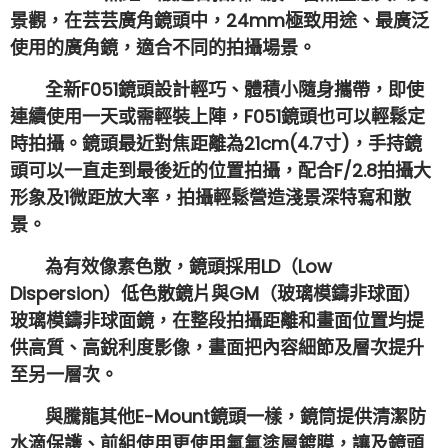
景觀，在芸芸廣角鏡頭中，24mm極致用途、最廣泛
使用的廣角鏡，適合不同的拍攝場景。
全新F051鏡頭設計輕巧、體積小隨身攜帶，即使
連續使用一天或需輕裝上陣，F051鏡頭也可以輕鬆定
時拍攝。鏡頭最近對焦距離為21cm(4.7寸)，手持鏡
頭可以一直走到最後近的位置拍攝，配合F/2.8拍攝大
形象及1微距放大率，拍攝輕鬆營造淺景深特寫和散
景。
為有效像素色散，鏡頭採用LD（Low
Dispersion）低色散鏡片與GM（玻璃模鑄非球面）
玻璃模鑄非球面鏡，在整段拍攝距離和畫面位置均提
供高質、高銳利度影像，畫面把內容細節及層次提升
至另一層次。
與騰龍其他E-Mount鏡頭一樣，鏡筒提供清潔防
水滴保護、前組使用更使用氟氟塗層鍍膜，讓及鏡頭