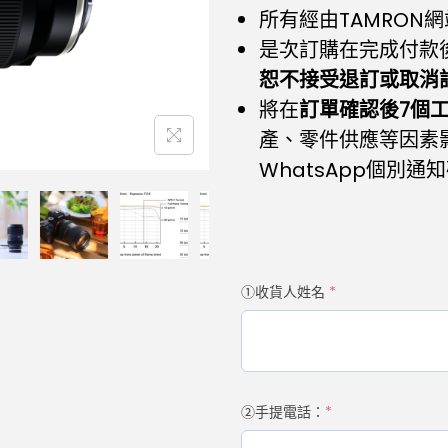
所有經由TAMRON
是次訂購在完成付款
恕不接受退訂或取消
將在
訂單確認後7個
產、零件供應等因素
WhatsApp個別
①收貨人姓名
*
②手提電話：
*