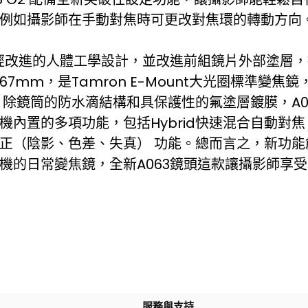
例如攝影師在手動對焦時可更改對焦環的轉動方向
用經改進的人體工學設計，並改進前組鏡片外部塗層
7mm，是Tamron E-Mount大光圈標準變焦
 除鏡筒的防水滴結構和具保護性的氟塗層鍍膜，A0
unt相機內置的多項功能，包括Hybrid快速混合自動
正（陰影、色差、失真） 功能。總而言之，新功能
機的日常變焦鏡，全新A063鏡頭這款讓攝影師享
服務與支持