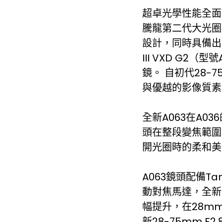
超卓光學性能全面
騰龍第二代大光圈
設計，同時具備出色
III VXD G2
鏡。 自初代28-
與優越的影像質素
全新A063在A0
頭在整段變焦範圍
開光圈時的柔和美
A063鏡頭配備Tamr
動對焦馬達，全新
幅提升，在28mm廣
新28-75mm 