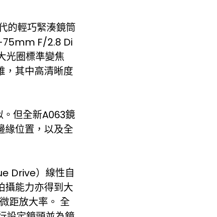
代的輕巧緊湊鏡筒
 F/2.8 Di
相機大光圈標準變焦
思維，其中高清晰度
。但全新A063鏡
邊緣位置，以及全
ue Drive）線性自
拍攝能力亦得到大
7 微距放大率。 全
鬆自行設定鏡頭並為鏡