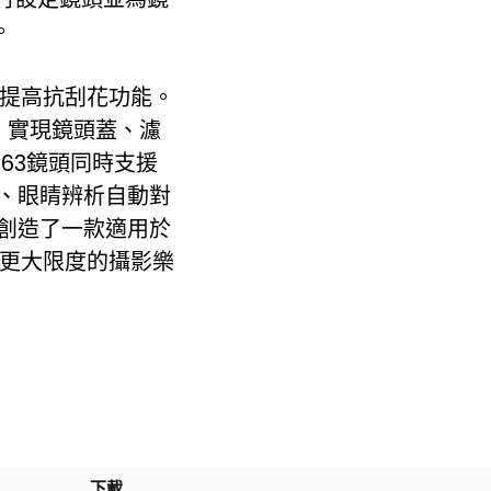
。
，提高抗刮花功能。
鏡，實現鏡頭蓋、濾
63鏡頭同時支援
對焦、眼睛辨析自動對
創造了一款適用於
受更大限度的攝影樂
下載