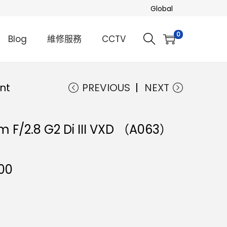
Global
0
Blog
維修服務
CCTV
nt
PREVIOUS
NEXT
F/2.8 G2 Di III VXD （A063）
00