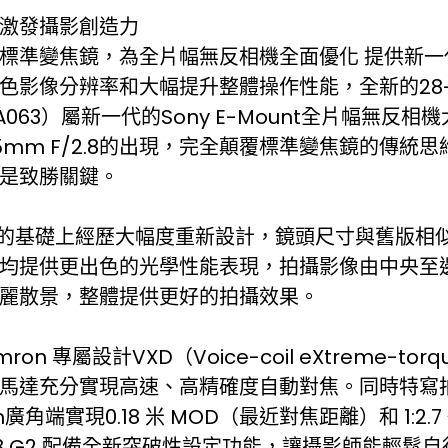
激發攝影創造力
標準變焦鏡，為全片幅無反相機全面優化 提供新一
影像分辨率和大幅提升整體操作性能，全新的28-75mm
（型號A063）屬新一代的Sony E-Mount全片幅無反
75mm F/2.8的出現，完全顛覆標準變焦鏡的傳統
是致勝關鍵。
36的基礎上經歷大幅度重新設計，鏡頭尺寸與舊版相似
均提供更出色的光學性能表現，拍攝影像由中央至
麗散景，整體提供更好的拍攝效果。
on 專屬設計VXD（Voice-coil eXtreme-torq
馬達充分實現高速、高精確度自動對焦。同時特寫
角端實現0.18 米 MOD（最近對焦距離）和 1:2.
F2.8 G2 配備全新突破性設定功能，讓攝影師能輕