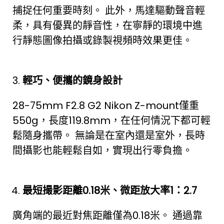
捕捉任何重要時刻。 此外，馬達驅動聲音輕
柔，具有優異的靜音性，在寧靜的環境中進
行靜態圖像拍攝或錄製視頻時效果更佳。
輕巧、便攜的鏡身設計
28-75mm F2.8 G2 Nikon Z-mount僅重
550g，長度119.8mm，在任何情況下都可輕
鬆隨身攜帶。 無論是在室內還是室外，長時
間攝影也能輕鬆自如，實現出行零負擔。
最短撮影距離
0.18
米、微距放大率
1
：
2.7
廣角端的最近對焦距離僅為0.18米。 通過靠