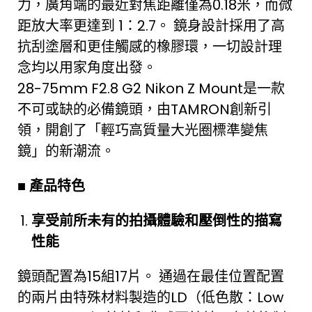
力，廣角端的最近對焦距離僅為0.18米，而微
距放大率更達到 1：2.7。 鏡身設計採用了高
抗刮塗層和更佳觸感的橡膠環，一切設計理
念均以用家角度出發。
28-75mm F2.8 G2 Nikon Z Mount是一款
不可或缺的必備鏡頭，由TAMRON創新引
領，開創了「輕巧高質量大光圈標準變焦
鏡」的新潮流。
■ 產品特色
享受前所未有的拍攝體驗和壓倒性的描寫
性能
鏡頭配置為15組17片。 通過在最佳位置配置
的兩片由特殊材料製造的LD（低色散：Low