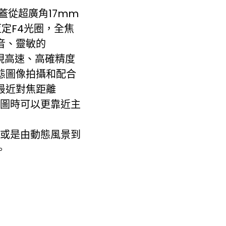
蓋從超廣角17mm
定F4光圈，全焦
音、靈敏的
組件，實現高速、高確精度
態圖像拍攝和配合
最近對焦距離
師構圖時可以更靠近主
，或是由動態風景到
。