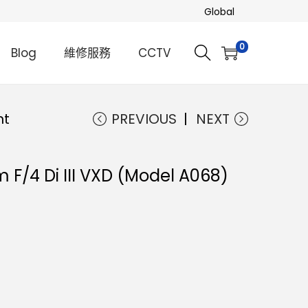
Global
0
Blog
維修服務
CCTV
nt
PREVIOUS
NEXT
/4 Di III VXD (Model A068)