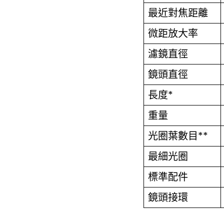
最近對焦距離
微距放大率
濾鏡直徑
鏡頭直徑
長度*
重量
光圈葉數目**
最細光圈
標準配件
鏡頭接環