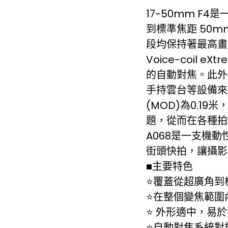
17-50mm F
到標準焦距 50
段均保持著最高畫
Voice-coil 
的自動對焦。此外
手持雲台等設備來
(MOD)為0.1
題，從而在各種拍
A068是一支機
街頭快拍，讓攝影
■主要特色
⭐覆蓋從超廣角到
⭐在整個變焦範圍
⭐ 外形適中，易
⭐自動對焦系統對