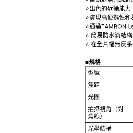
⭐出色的近攝能力
⭐實現高便携性和
⭐通過TAMRON 
⭐ 簡易防水滴結
⭐ 在全片幅無反
■規格
型號
焦距
光圈
拍攝視角（對
角線）
光學結構