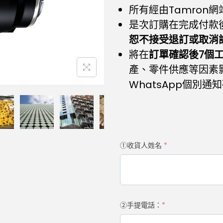
所有經由Tamron
是次訂購在完成付款
恕不接受退訂或取消
將在
訂單確認後7個
產、零件供應等因素
WhatsApp個別
①收貨人姓名
*
②手提電話：
*