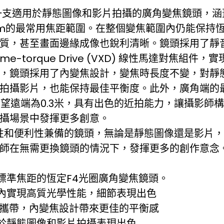
4是一支適用於靜態圖像和影片拍攝的廣角變焦鏡頭，涵
mm的最常用焦距範圍。在整個變焦範圍內仍能保持恆
質，甚至畫面邊緣成像也銳利清晰。鏡頭採用了靜
eXtreme-torque Drive (VXD) 線性馬達對焦
，鏡頭採用了內變焦設計，變焦時長度不變，對靜
拍攝影片，也能保持最佳平衡度。此外，廣角端的
9米，望遠端為0.3米，具有出色的近拍能力，讓攝影
攝場景中發揮更多創意。
動性和便利性兼備的鏡頭，無論是靜態圖像還是影片
師在無需更換鏡頭的情況下，發揮更多的創作意念
標準焦距的恆定F4光圈廣角變焦鏡頭。
內實現高質光學性能，細節表現出色
於攜帶，內變焦設計帶來更佳的平衡感
於靜態圖像和影片拍攝表現出色