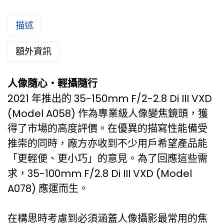
描述
額外資訊
人像隨心・輕攝隨行
2021 年推出的 35-150mm F/2-2.8 Di III VXD
(Model A058) 作為專業級人像變焦鏡頭，獲
得了市場的高度評價。在優異的描寫性能備受
推崇的同時，廠方亦收到不少用戶希望產品能
「更輕便、更小巧」的意見。為了回應這些需
求，35-100mm F/2.8 Di III VXD (Model
A078) 應運而生。
在構思時考慮到必須涵蓋人像攝影最常用的焦