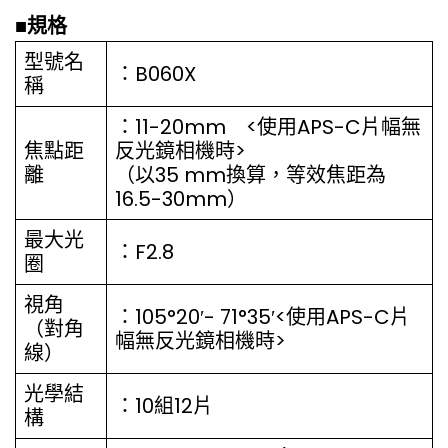
■
規格
型號名
：B060X
稱
：11-20mm <使用APS-C片幅無
焦點距
反光鏡相機時>
離
（以35 mm換算，等效焦距為
16.5-30mm）
最大光
：F2.8
圈
視角
：105°20′- 71°35′<使用APS-C片
（對角
幅無反光鏡相機時>
線）
光學結
：10組12片
構