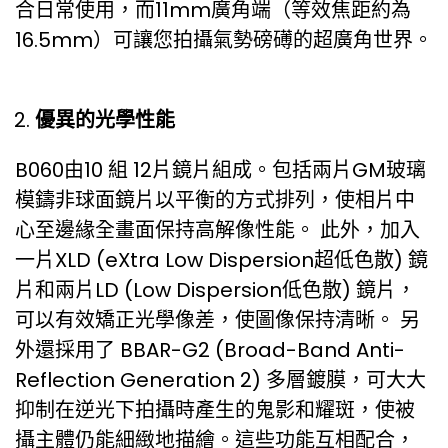
合日常使用，而11mm廣角端（等效焦距約為
16.5mm）可讓您拍攝氣勢磅礡的超廣角世界。
優異的光學性能
B060由10 組 12片鏡片組成。包括兩片GM玻璃
模鑄非球面鏡片以平衡的方式排列，使相片中
心至邊緣全畫面保持高解像性能。 此外，加入
一片XLD (eXtra Low Dispersion超低色散) 鏡
片和兩片LD (Low Dispersion低色散) 鏡片，
可以有效矯正光學像差，使圖像保持清晰。 另
外還採用了 BBAR-G2 (Broad-Band Anti-
Reflection Generation 2) 多層鍍膜，可大大
抑制在逆光下拍攝時產生的鬼影和耀斑，使被
攝主體仍能細緻地描繪。這些功能互相配合，