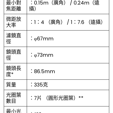
最小對
：0.15m（廣角） / 0.24m（遠
焦距離
攝）
微距放
：1：4 （廣角） / 1：7.6 （遠攝）
大率
濾鏡直
：φ67mm
徑
鏡頭直
：φ73mm
徑
鏡頭長
：86.5mm
度*
質量
：335克
光圈葉
：7片 （圓形光圈葉）**
數目
最小光