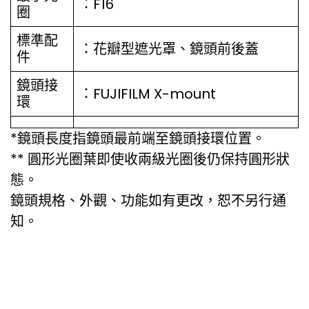
：F16
圈
標準配
：花瓣型遮光罩、鏡頭前後蓋
件
鏡頭接
：FUJIFILM X-mount
環
*鏡頭長度指鏡頭最前端至鏡頭接環位置。
** 圓形光圈葉即使收兩級光圈後仍保持圓形狀
態。
鏡頭規格、外觀、功能如有更改，恕不另行通
知。