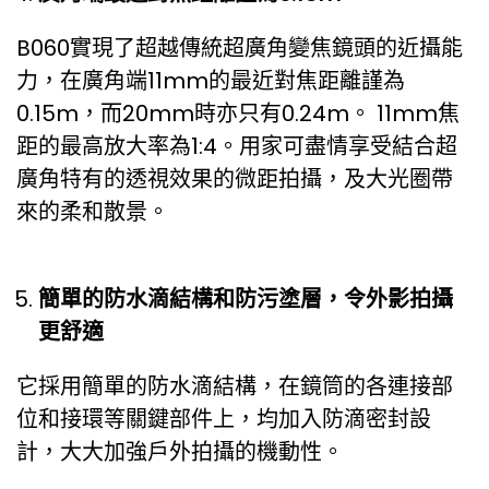
B060實現了超越傳統超廣角變焦鏡頭的近攝能
力，在廣角端11mm的最近對焦距離謹為
0.15m，而20mm時亦只有0.24m。 11mm焦
距的最高放大率為1:4。用家可盡情享受結合超
廣角特有的透視效果的微距拍攝，及大光圈帶
來的柔和散景。
簡單的防水滴結構和防污塗層，令外影拍攝
更舒適
它採用簡單的防水滴結構，在鏡筒的各連接部
位和接環等關鍵部件上，均加入防滴密封設
計，大大加強戶外拍攝的機動性。