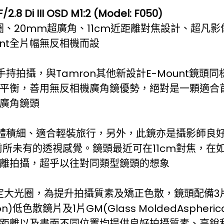
.8 Di III OSD M1:2 (Model: F050)
光圈、20mm超廣角、11cm近距離對焦設計、超凡
ount全片幅無反相機而設
師手持拍攝，與Tamron其他新設計E-Mount鏡頭
平衡，善用無反相機廣角鏡優勢，絕對是一顆適合
廣角鏡頭
巧、體積細、適合輕裝旅行，另外，此鏡亦是攝影師良
前所未有的透視感覺。鏡頭最近可在11cm對焦，在
離拍攝，超乎以往對同類型鏡頭的想象
8恒定大光圈，為提升拍攝質素及矯正色散，鏡頭配備3
sion)低色散鏡片及1片GM(Glass MoldedAspher
距離以及畫面不同位置均提供良好拍攝質素、高銳