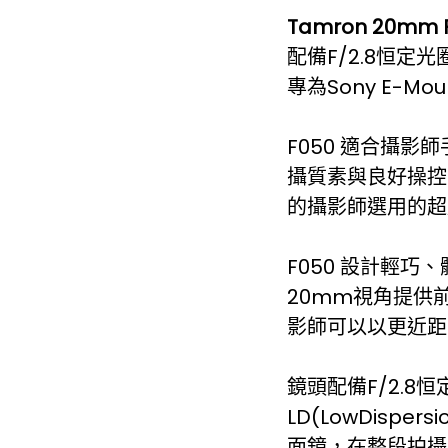
Tamron 20mm F/2
配備F/2.8恒定
專為Sony E-M
F050 適合攝影
攝質素與良好操控
的攝影師選用的超
F050 設計輕
20mm視角提供
影師可以以更近距
鏡頭配備F/2.
LD(LowDisper
面鏡，在整段拍攝