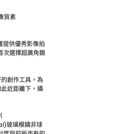
影像質素
同樣提供優秀影像拍
首次選擇超廣角鏡
好的創作工具，為
如此近距離下，攝
片
ical)玻璃模鑄非球
利度與前所巿有的