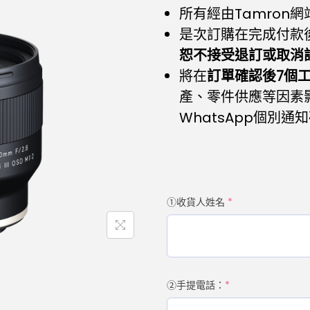
所有經由Tamron
是次訂購在完成付款
恕不接受退訂或取消
將在
訂單確認後7個
產、零件供應等因素
WhatsApp個別
①收貨人姓名
*
②手提電話：
*