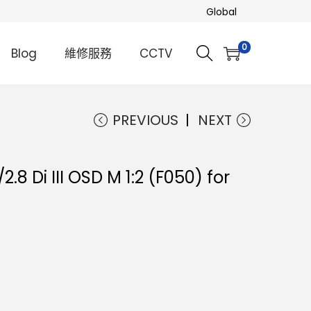
Global
0
Blog
維修服務
CCTV
PREVIOUS
NEXT
 Di III OSD M 1:2 (F050) for