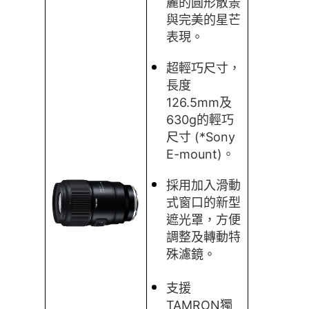
麗的圓形散景
與完美的星芒
表現。
超輕巧尺寸，
長度
126.5mm及
630g的輕巧
尺寸 (*Sony
E-mount)。
採用加入滑動
式窗口的新型
遮光罩，方便
調整及轉動特
殊濾鏡。
支援
TAMRON獨