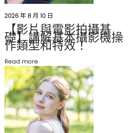
拍
攝
2026 年 8 月 10 日
技
【影片與電影拍攝基
巧
礎】講解基本攝影機操
作類型和特效！
Read more