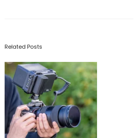
旅
遊
鏡
｜
天
涯
Related Posts
鏡
星
芒
的
形
成
原
理
及